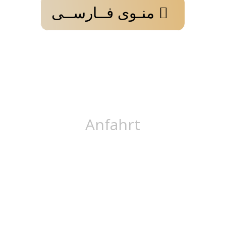
منـوی فــارســی
Anfahrt